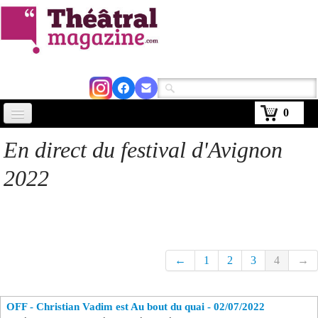
0
Accueil
En direct du festival d'Avignon
Actus
2022
Avignon 2026
Critiques
Agenda
←
1
2
3
4
→
Kiosque
OFF - Christian Vadim est Au bout du quai - 02/07/2022
Abonnement
▼