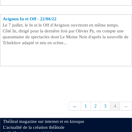
Avignon In et Off - 22/06/22
Le 7 juillet, le In et le Off d'Avignon ouvriront en même temps.
Côté In, dirigé pour la dernière fois par Olivier Py, on compte une
quarantaine de spectacles dont Le Moine Noir d'après la nouvelle de
Tchekhov adapté et mis en scène...
←
1
2
3
4
→
Théâtral magazine sur internet et en kiosque
L'actualité de la création théâtrale