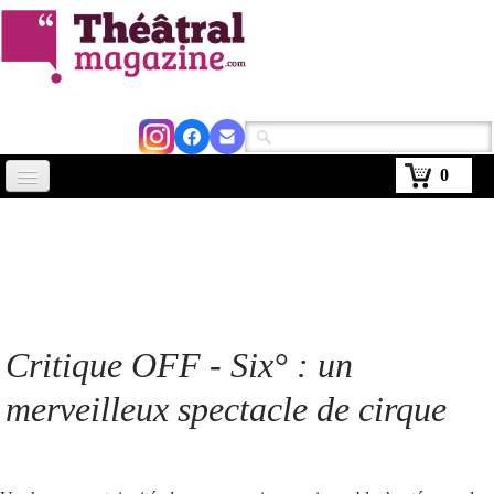
0
Accueil
Actus
Avignon 2026
Critiques
Critique OFF - Six° : un
Agenda
merveilleux spectacle de cirque
Kiosque
Abonnement
▼