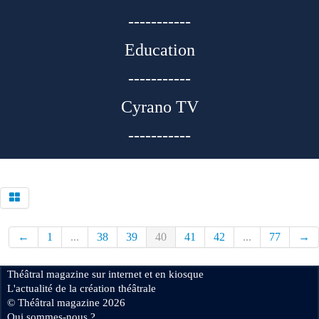
-----------
Education
-----------
Cyrano TV
-----------
←
1
...
38
39
40
41
42
...
77
→
Théâtral magazine sur internet et en kiosque
L'actualité de la création théâtrale
© Théâtral magazine 2026
Qui sommes-nous ?