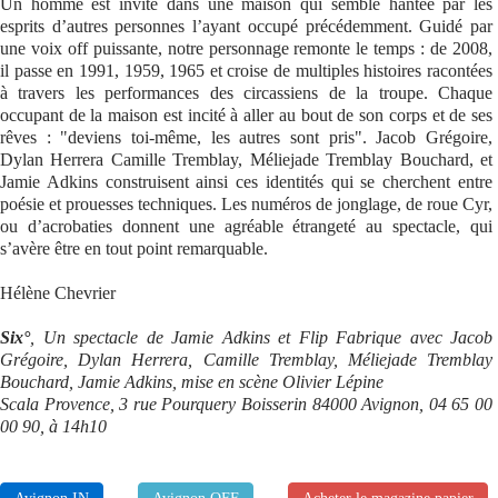
Un homme est invité dans une maison qui semble hantée par les
esprits d’autres personnes l’ayant occupé précédemment. Guidé par
Se connecter
une voix off puissante, notre personnage remonte le temps : de 2008,
il passe en 1991, 1959, 1965 et croise de multiples histoires racontées
à travers les performances des circassiens de la troupe. Chaque
occupant de la maison est incité à aller au bout de son corps et de ses
rêves : "deviens toi-même, les autres sont pris". Jacob Grégoire,
Dylan Herrera Camille Tremblay, Méliejade Tremblay Bouchard, et
Jamie Adkins construisent ainsi ces identités qui se cherchent entre
poésie et prouesses techniques. Les numéros de jonglage, de roue Cyr,
ou d’acrobaties donnent une agréable étrangeté au spectacle, qui
s’avère être en tout point remarquable.
Hélène Chevrier
Six°
, Un spectacle de Jamie Adkins et Flip Fabrique avec Jacob
Grégoire, Dylan Herrera, Camille Tremblay, Méliejade Tremblay
Bouchard, Jamie Adkins, mise en scène Olivier Lépine
Scala Provence, 3 rue Pourquery Boisserin 84000 Avignon, 04 65 00
00 90, à 14h10