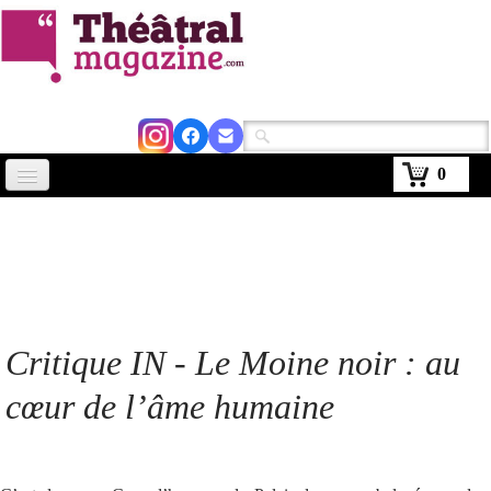
0
Accueil
Actus
Avignon 2026
Critiques
Critique IN - Le Moine noir : au
Agenda
cœur de l’âme humaine
Kiosque
Abonnement
▼