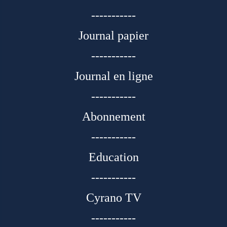
-----------
Journal papier
-----------
Journal en ligne
-----------
Abonnement
-----------
Education
-----------
Cyrano TV
-----------