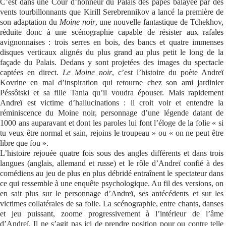
C’est dans une Cour d’honneur du Palais des papes balayée par des
vents tourbillonnants que Kirill Serebrennikov a lancé la première de
Se connecter
son adaptation du
Moine noir
, une nouvelle fantastique de Tchekhov,
réduite donc à une scénographie capable de résister aux rafales
avignonnaises : trois serres en bois, des bancs et quatre immenses
disques verticaux alignés du plus grand au plus petit le long de la
façade du Palais. Dedans y sont projetées des images du spectacle
captées en direct.
Le Moine noir
, c’est l’histoire du poète Andreï
Kovrine en mal d’inspiration qui retourne chez son ami jardinier
Péssôtski et sa fille Tania qu’il voudra épouser. Mais rapidement
Andreï est victime d’hallucinations : il croit voir et entendre la
réminiscence du Moine noir, personnage d’une légende datant de
1000 ans auparavant et dont les paroles lui font l’éloge de la folie « si
tu veux être normal et sain, rejoins le troupeau » ou « on ne peut être
libre que fou ».
L’histoire rejouée quatre fois sous des angles différents et dans trois
langues (anglais, allemand et russe) et le rôle d’Andreï confié à des
comédiens au jeu de plus en plus débridé entraînent le spectateur dans
ce qui ressemble à une enquête psychologique. Au fil des versions, on
en sait plus sur le personnage d’Andreï, ses antécédents et sur les
victimes collatérales de sa folie. La scénographie, entre chants, danses
et jeu puissant, zoome progressivement à l’intérieur de l’âme
d’Andreï. Il ne s’agit pas ici de prendre position pour ou contre telle