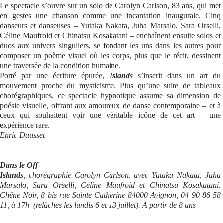
Le spectacle s’ouvre sur un solo de Carolyn Carlson, 83 ans, qui met
en gestes une chanson comme une incantation inaugurale. Cinq
danseurs et danseuses – Yutaka Nakata, Juha Marsalo, Sara Orselli,
Céline Maufroid et Chinatsu Kosakatani – enchaînent ensuite solos et
duos aux univers singuliers, se fondant les uns dans les autres pour
composer un poème visuel où les corps, plus que le récit, dessinent
une traversée de la condition humaine.
Porté par une écriture épurée,
Islands
s’inscrit dans un art du
mouvement proche du mysticisme. Plus qu’une suite de tableaux
chorégraphiques, ce spectacle hypnotique assume sa dimension de
poésie visuelle, offrant aux amoureux de danse contemporaine – et à
ceux qui souhaitent voir une véritable icône de cet art – une
expérience rare.
Enric Dausset
Dans le Off
Islands
,
chorégraphie Carolyn Carlson, avec Yutaka Nakata, Juha
Marsalo, Sara Orselli, Céline Maufroid et Chinatsu Kosakatani.
Chêne Noir, 8 bis rue Sainte Catherine 84000 Avignon, 04 90 86 58
11, à 17h (relâches les lundis 6 et 13 juillet). A partir de 8 ans