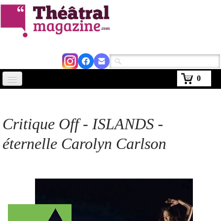
0
Accueil
Actus
Critique Off - ISLANDS -
Avignon 2026
éternelle Carolyn Carlson
Critiques
Agenda
Kiosque
Abonnement
▼