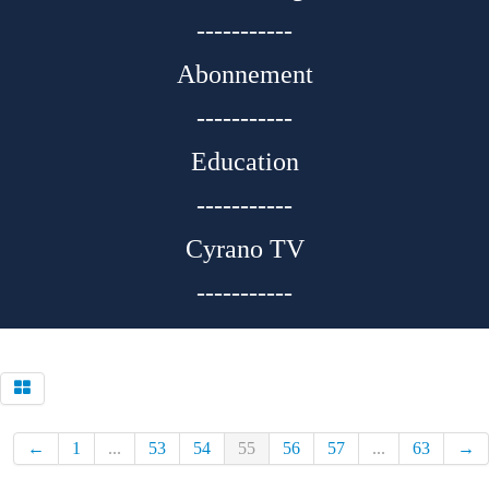
-----------
Abonnement
-----------
Education
-----------
Cyrano TV
-----------
←
1
...
53
54
55
56
57
...
63
→