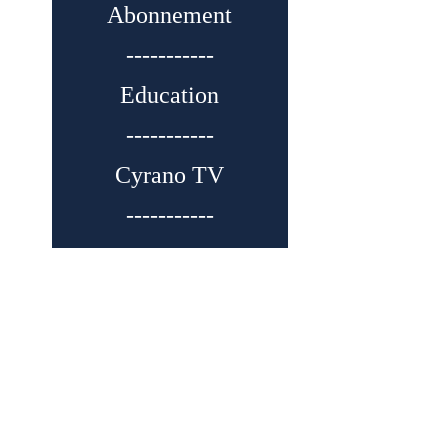
Abonnement
-----------
Education
-----------
Cyrano TV
-----------