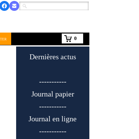
0
ter
Dernières actus
-----------
Journal papier
-----------
Journal en ligne
-----------