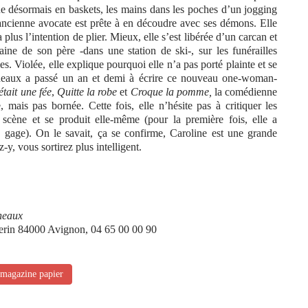
olue désormais en baskets, les mains dans les poches d’un jogging
’ancienne avocate est prête à en découdre avec ses démons. Elle
a plus l’intention de plier. Mieux, elle s’est libérée d’un carcan et
ne de son père -dans une station de ski-, sur les funérailles
s. Violée, elle explique pourquoi elle n’a pas porté plainte et se
gneaux a passé un an et demi à écrire ce nouveau one-woman-
 était une fée
,
Quitte la robe
et
Croque la pomme,
la comédienne
, mais pas bornée. Cette fois, elle n’hésite pas à critiquer les
 scène et se produit elle-même (pour la première fois, elle a
 gage). On le savait, ça se confirme, Caroline est une grande
z-y, vous sortirez plus intelligent.
gneaux
serin 84000 Avignon, 04 65 00 00 90
 magazine papier