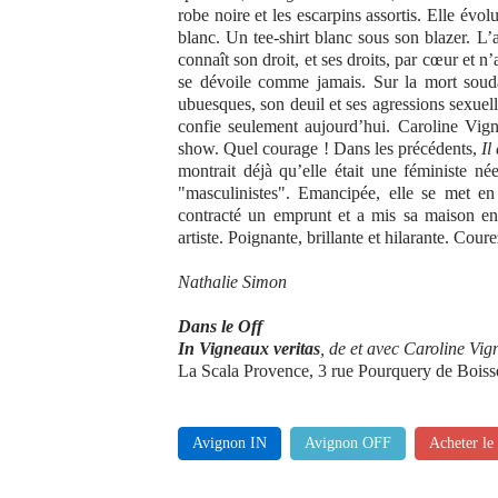
robe noire et les escarpins assortis. Elle év
blanc. Un tee-shirt blanc sous son blazer. L
connaît son droit, et ses droits, par cœur et n’
se dévoile comme jamais. Sur la mort soudai
ubuesques, son deuil et ses agressions sexuelle
confie seulement aujourd’hui. Caroline Vi
show. Quel courage ! Dans les précédents,
Il
montrait déjà qu’elle était une féministe née
"masculinistes". Emancipée, elle se met en
contracté un emprunt et a mis sa maison en
artiste. Poignante, brillante et hilarante. Coure
Nathalie Simon
Dans le Off
In Vigneaux veritas
, de et avec Caroline Vi
La Scala Provence, 3 rue Pourquery de Bois
Avignon IN
Avignon OFF
Acheter le