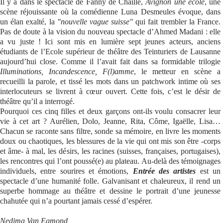
Il y a dans le spectacle de Fanny de Chaillé,
Avignon une école
, une
scène réjouissante où la comédienne Luna Desmeules évoque, dans
Se connecter
un élan exalté, la
"nouvelle vague suisse"
qui fait trembler la France.
Pas de doute à la vision du nouveau spectacle d’Ahmed Madani : elle
a vu juste ! Ici sont mis en lumière sept jeunes acteurs, anciens
étudiants de l’Ecole supérieur de théâtre des Teinturiers de Lausanne
aujourd’hui close. Comme il l’avait fait dans sa formidable trilogie
Illuminations, Incandescence, F(l)amme
, le metteur en scène a
recueilli la parole, et tissé les mots dans un patchwork intime où ses
interlocuteurs se livrent à cœur ouvert. Cette fois, c’est le désir de
théâtre qu’il a interrogé.
Pourquoi ces cinq filles et deux garçons ont-ils voulu consacrer leur
vie à cet art ? Aurélien, Dolo, Jeanne, Rita, Côme, Igaëlle, Lisa…
Chacun se raconte sans filtre, sonde sa mémoire, en livre les moments
doux ou chaotiques, les blessures de la vie qui ont mis son être -corps
et âme- à mal, les désirs, les racines (suisses, françaises, portugaises),
les rencontres qui l’ont poussé(e) au plateau. Au-delà des témoignages
individuels, entre sourires et émotions,
Entrée des artistes
est un
spectacle d’une humanité folle. Galvanisant et chaleureux, il rend un
superbe hommage au théâtre et dessine le portrait d’une jeunesse
chahutée qui n’a pourtant jamais cessé d’espérer.
Nedjma Van Egmond