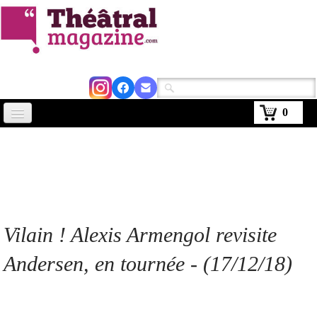
0
Accueil
Actus
Avignon 2026
Critiques
Vilain ! Alexis Armengol
revisite
Agenda
Andersen, en tournée
- (17/12/18)
Kiosque
Abonnement
▼