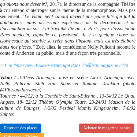
qu’allons-nous devenir?,
2017), le directeur de la compagnie Théâtre
à cru entend s’interroger sur le thème de la métamorphose. Mais pas
seulement. "
Le Vilain petit canard devient une jeune fille qui fait la
douloureuse mais nécessaire expérience de la découverte et de
l’acceptation de soi
.
J’ai travaillé dix ans à Paris pour l’association
Rires médecin, rappelle ce passionné. Il y a quelque chose de
clownesque qui semble se créer dans l’instant, mais est très élaboré
dans nos pièces.”
Zoé, alias, la comédienne Nelly Pulicani raconte le
conte d’Andersen au public, mais d’une façon très personnelle.
> Lire l'interview d'Alexis Armengol dans Théâtral magazine n°74
Vilain !
d’Alexis Armengol, mise en scène Alexis Armengol, avec
Nelly Pulicani, Shih Han Shaw et Romain Tiriakian (photo
@Florian-Jarrigeon)
Tournée : 4-8/12, à la Comédie de Saint-Etienne , 13-14/12 Le Quai,
Angers, 18- 22/12 Théâtre Olympia Tours, 23-24/01 Maison de la
culture de Bourges, 1-2/02 Festival Momix Kingersheim, 7-8/02
Saintes
Réserver des places
Acheter le magazine papier