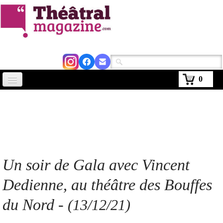
0
Accueil
Actus
Avignon 2026
Critiques
Un soir de Gala avec Vincent
Agenda
Dedienne, au théâtre des Bouffes
Kiosque
du Nord -
(13/12/21)
Abonnement
▼