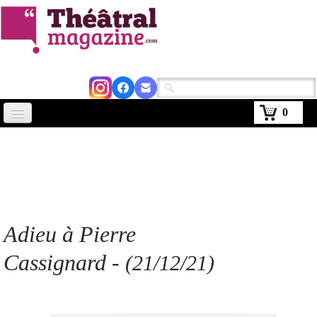
0
Accueil
Actus
Avignon 2026
Critiques
Adieu à Pierre
Agenda
Cassignard -
(21/12/21)
Kiosque
Abonnement
▼