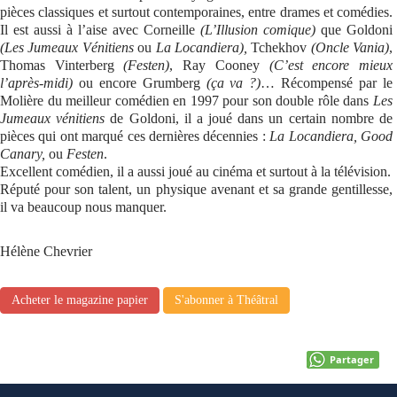
pièces classiques et surtout contemporaines, entre drames et comédies.
Il est aussi à l’aise avec Corneille
(L’Illusion comique)
que Goldoni
(Les Jumeaux Vénitiens
ou
La Locandiera),
Tchekhov
(Oncle Vania)
,
Thomas Vinterberg
(Festen)
, Ray Cooney
(C’est encore mieux
l’après-midi)
ou encore Grumberg
(ça va ?)
… Récompensé par le
Molière du meilleur comédien en 1997 pour son double rôle dans
Les
Jumeaux vénitiens
de Goldoni, il a joué dans un certain nombre de
pièces qui ont marqué ces dernières décennies :
La Locandiera, Good
Canary,
ou
Festen
.
Excellent comédien, il a aussi joué au cinéma et surtout à la télévision.
Réputé pour son talent, un physique avenant et sa grande gentillesse,
il va beaucoup nous manquer.
Hélène Chevrier
Acheter le magazine papier
S'abonner à Théâtral
Partager