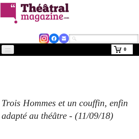
0
Accueil
Actus
Avignon 2026
Critiques
Trois Hommes et un couffin, enfin
Agenda
adapté au théâtre
- (11/09/18)
Kiosque
Abonnement
▼