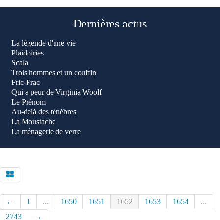
Dernières actus
La légende d'une vie
Plaidoiries
Scala
Trois hommes et un couffin
Fric-Frac
Qui a peur de Virginia Woolf
Le Prénom
Au-delà des ténèbres
La Moustache
La ménagerie de verre
←
1
...
1650
1651
1652
1653
1654
...
2743
→