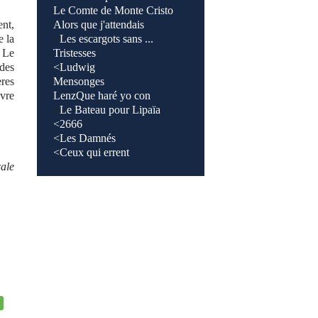
Le Comte de Monte Cristo
nt,
Alors que j'attendais
e la
<
Les escargots sans ...
. Le
Tristesses
 des
<
Ludwig
ères
Mensonges
uvre
Lenz
Que haré yo con
<
Le Bateau pour Lipaïa
<
2666
<
Les Damnés
<
Ceux qui errent
ale