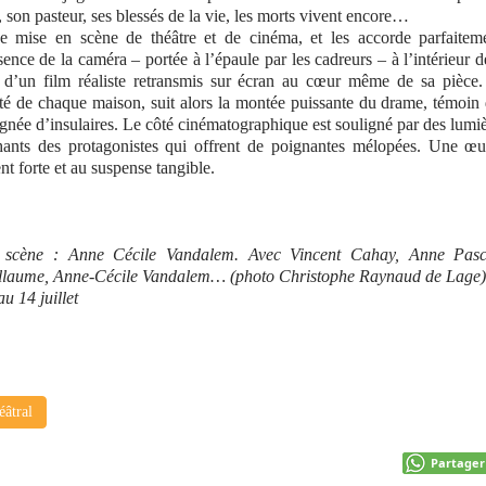
 son pasteur, ses blessés de la vie, les morts vivent encore…
e mise en scène de théâtre et de cinéma, et les accorde parfaiteme
ence de la caméra – portée à l’épaule par les cadreurs – à l’intérieur d
t d’un film réaliste retransmis sur écran au cœur même de sa pièce
imité de chaque maison, suit alors la montée puissante du drame, témoin
poignée d’insulaires. Le côté cinématographique est souligné par des lumi
 chants des protagonistes qui offrent de poignantes mélopées. Une œ
nt forte et au suspense tangible.
en scène : Anne Cécile Vandalem. Avec Vincent Cahay, Anne Pasc
llaume, Anne-Cécile Vandalem… (photo Christophe Raynaud de Lage)
 14 juillet
éâtral
Partager