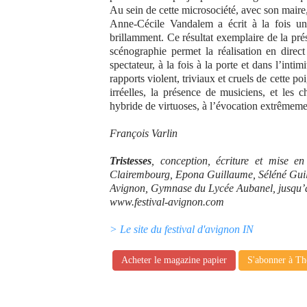
Au sein de cette microsociété, avec son maire,
Anne-Cécile Vandalem a écrit à la fois un
brillamment. Ce résultat exemplaire de la prés
scénographie permet la réalisation en direc
spectateur, à la fois à la porte et dans l’int
rapports violent, triviaux et cruels de cette 
irréelles, la présence de musiciens, et les
hybride de virtuoses, à l’évocation extrêmeme
François Varlin
Tristesses
, conception, écriture et mise 
Clairembourg, Epona Guillaume, Séléné Gui
Avignon, Gymnase du Lycée Aubanel, jusqu’au
www.festival-avignon.com
> Le site du festival d'avignon IN
Acheter le magazine papier
S'abonner à Th