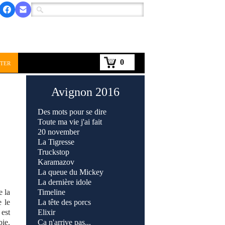
0
ter
Avignon 2016
Des mots pour se dire
Toute ma vie j'ai fait
20 november
La Tigresse
Truckstop
Karamazov
La queue du Mickey
La dernière idole
e la
Timeline
e le
La tête des porcs
 est
Elixir
bie.
Ca n'arrive pas...