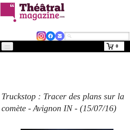
0
Accueil
Actus
Avignon 2026
Critiques
Truckstop :
Tracer des plans sur la
Agenda
comète
- Avignon IN - (15/07/16)
Kiosque
Abonnement
▼