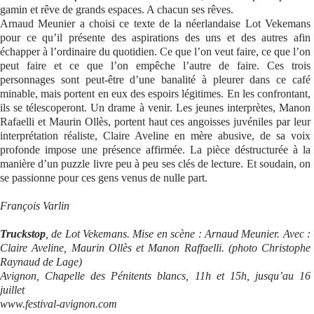
gamin et rêve de grands espaces. A chacun ses rêves.
Arnaud Meunier a choisi ce texte de la néerlandaise Lot Vekemans
pour ce qu’il présente des aspirations des uns et des autres afin
échapper à l’ordinaire du quotidien. Ce que l’on veut faire, ce que l’on
peut faire et ce que l’on empêche l’autre de faire. Ces trois
personnages sont peut-être d’une banalité à pleurer dans ce café
minable, mais portent en eux des espoirs légitimes. En les confrontant,
ils se télescoperont. Un drame à venir. Les jeunes interprètes, Manon
Rafaelli et Maurin Ollès, portent haut ces angoisses juvéniles par leur
interprétation réaliste, Claire Aveline en mère abusive, de sa voix
profonde impose une présence affirmée. La pièce déstructurée à la
manière d’un puzzle livre peu à peu ses clés de lecture. Et soudain, on
se passionne pour ces gens venus de nulle part.
François Varlin
Truckstop
, de Lot Vekemans. Mise en scène : Arnaud Meunier. Avec :
Claire Aveline, Maurin Ollès et Manon Raffaelli. (photo Christophe
Raynaud de Lage)
Avignon, Chapelle des Pénitents blancs, 11h et 15h, jusqu’au 16
juillet
www.festival-avignon.com