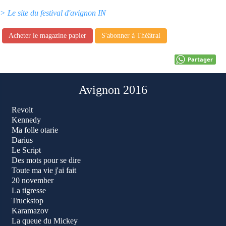
> Le site du festival d'avignon IN
Acheter le magazine papier
S'abonner à Théâtral
Partager
Avignon 2016
Revolt
Kennedy
Ma folle otarie
Darius
Le Script
Des mots pour se dire
Toute ma vie j'ai fait
20 november
La tigresse
Truckstop
Karamazov
La queue du Mickey