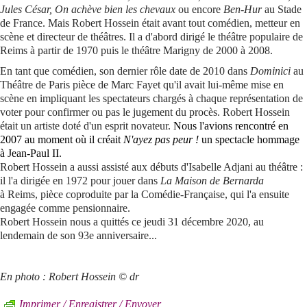
Jules César, On achève bien les chevaux
ou encore
Ben-Hur
au Stade
de France. Mais Robert Hossein était avant tout comédien, metteur en
scène et directeur de théâtres. Il a d'abord dirigé le théâtre populaire de
Reims à partir de 1970 puis le théâtre Marigny de 2000 à 2008.
En tant que comédien, son dernier rôle date de 2010 dans
Dominici
au
Théâtre de Paris pièce de Marc Fayet qu'il avait lui-même mise en
scène en impliquant les spectateurs chargés à chaque représentation de
voter pour confirmer ou pas le jugement du procès. Robert Hossein
était un artiste doté d'un esprit novateur.
Nous l'avions rencontré en
2007 au moment où il créait
N'ayez pas peur !
un spectacle hommage
à Jean-Paul II.
Robert Hossein a aussi assisté aux débuts d'Isabelle Adjani au théâtre :
il l'a dirigée en 1972 pour jouer dans
La Maison de Bernarda
à Reims, pièce coproduite par la Comédie-Française, qui l'a ensuite
engagée comme pensionnaire.
Robert Hossein nous a quittés ce jeudi 31 décembre 2020, au
lendemain de son 93e anniversaire...
En photo :
Robert Hossein © dr
Imprimer / Enregistrer / Envoyer