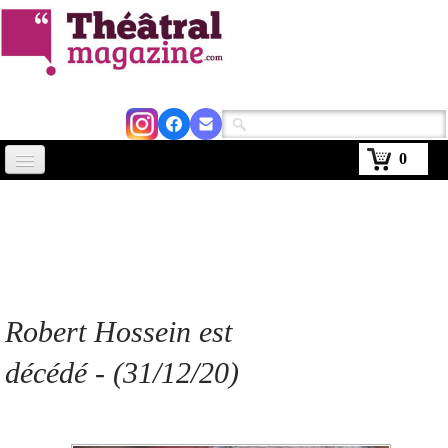
0
Accueil
Actus
Avignon 2026
Critiques
Robert Hossein est
Agenda
décédé - (31/12/20)
Kiosque
Abonnement
▼