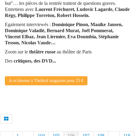
but"… les pièces de la rentrée traitent de questions graves.
Entretiens avec
Laurent Fréchuret, Ludovic Lagarde, Claude
Régy, Philippe Torreton, Robert Hossein.
Egalement interviewés :
Dominique Pinon, Maaïke Jansen,
Dominique Valadié, Bernard Murat, Joël Pommerat,
Vincent Elbaz, Jean Liermier, Eva Doumbia, Stéphanie
Tesson, Nicolas Vaude…
Zoom sur le
théâtre russe
au théâtre de Paris
Des
critiques, des DVD...
Je m'abonne à Théâtral magazine pour 25 €
←
1
...
104
105
106
107
108
...
118