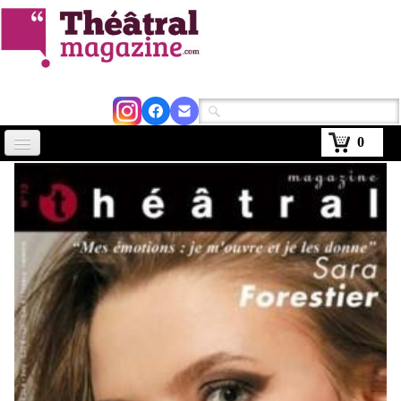
0
Accueil
Actus
Avignon 2026
Critiques
Agenda
Kiosque
Abonnement
▼