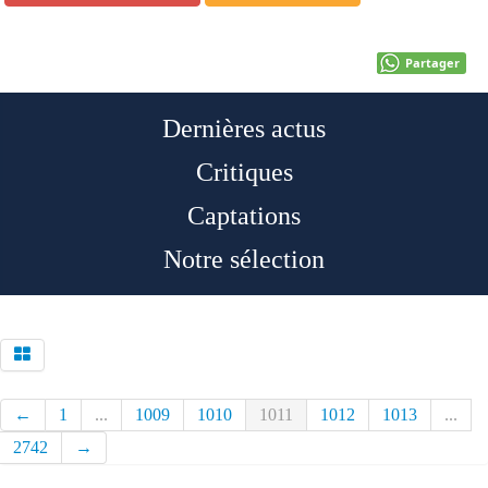
Partager
Dernières actus
Critiques
Captations
Notre sélection
←
1
...
1009
1010
1011
1012
1013
...
2742
→