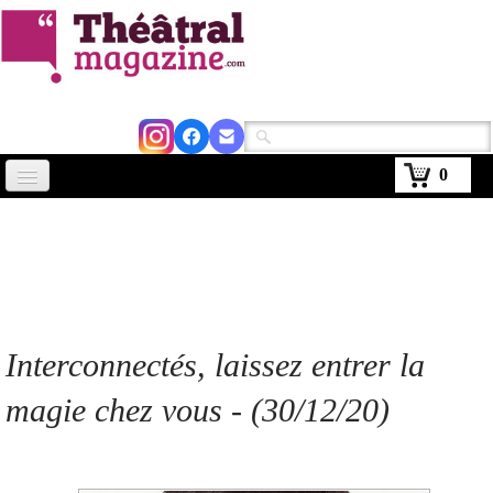
0
Accueil
Actus
Avignon 2026
Critiques
Interconnectés, laissez entrer la
Agenda
magie chez vous - (30/12/20)
Kiosque
Abonnement
▼