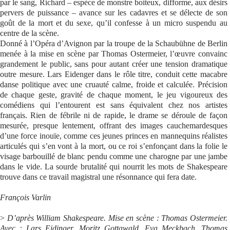
par le sang, Richard – espèce de monstre boiteux, difforme, aux désirs
pervers de puissance – avance sur les cadavres et se délecte de son
Se connecter
goût de la mort et du sexe, qu’il confesse à un micro suspendu au
centre de la scène.
Donné à l’Opéra d’Avignon par la troupe de la Schaubühne de Berlin
menée à la mise en scène par Thomas Ostermeier, l’œuvre convainc
grandement le public, sans pour autant créer une tension dramatique
outre mesure. Lars Eidenger dans le rôle titre, conduit cette macabre
danse politique avec une cruauté calme, froide et calculée. Précision
de chaque geste, gravité de chaque moment, le jeu vigoureux des
comédiens qui l’entourent est sans équivalent chez nos artistes
français. Rien de fébrile ni de rapide, le drame se déroule de façon
mesurée, presque lentement, offrant des images cauchemardesques
d’une force inouïe, comme ces jeunes princes en mannequins réalistes
articulés qui s’en vont à la mort, ou ce roi s’enfonçant dans la folie le
visage barbouillé de blanc pendu comme une charogne par une jambe
dans le vide. La sourde brutalité qui nourrit les mots de Shakespeare
trouve dans ce travail magistral une résonnance qui fera date.
François Varlin
>
D’après William Shakespeare. Mise en scène : Thomas Ostermeier.
Avec : Lars Eidinger, Moritz Gottawald, Eva Meckbach, Thomas