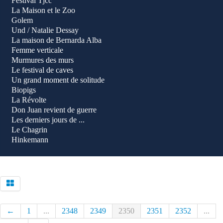
Festival Tjcc
La Maison et le Zoo
Golem
Und / Natalie Dessay
La maison de Bernarda Alba
Femme verticale
Murmures des murs
Le festival de caves
Un grand moment de solitude
Biopigs
La Révolte
Don Juan revient de guerre
Les derniers jours de ...
Le Chagrin
Hinkemann
←
1
...
2348
2349
2350
2351
2352
...