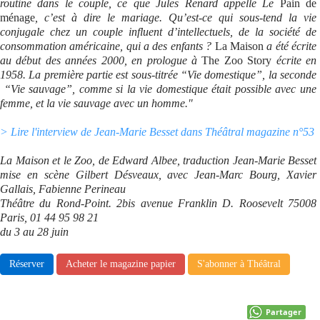
routine dans le couple, ce que Jules Renard appelle Le
Pain de
ménage
, c’est à dire le mariage. Qu’est-ce qui sous-tend la vie
Se connecter
conjugale chez un couple influent d’intellectuels, de la société de
consommation américaine, qui a des enfants ?
La Maison
a été écrite
au début des années 2000, en prologue à
The Zoo Story
écrite en
1958. La première partie est sous-titrée “Vie domestique”, la seconde
“Vie sauvage”, comme si la vie domestique était possible avec une
femme, et la vie sauvage avec un homme."
> Lire l'interview de Jean-Marie Besset dans Théâtral magazine n°53
La Maison et le Zoo, de Edward Albee, traduction Jean-Marie Besset
mise en scène Gilbert Désveaux, avec Jean-Marc Bourg, Xavier
Gallais, Fabienne Perineau
Théâtre du Rond-Point. 2bis avenue Franklin D. Roosevelt 75008
Paris, 01 44 95 98 21
du 3 au 28 juin
Réserver
Acheter le magazine papier
S'abonner à Théâtral
Partager