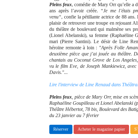
Pleins feux
, comédie de Mary Orr qu’elle a d
ans après l’avoir créée.
“Je me l’étais pr
venu“
, confie la pétillante actrice de 88 ans
plaisir de retrouver une troupe en rejouant A
du théâtre de boulevard qui malmène ses pr
(Lionel Abelanski), sa femme (Raphaëline G
mari (Pierre Santini). Le désir de Line Re
héroïne remonte à loin :
"Après Folle Amand
deuxième pièce que j’ai jouée au théâtre. D
chantais au Coconut Grove de Los Angeles, 
vu le film Eve, de Joseph Mankiewicz, avec
Davis."...
Lire l'interview de Line Renaud dans Théâtr
Pleins feux
, pièce de Mary Orr, mise en scè
Raphaëline Goupilleau et Lionel Abelanski (
Théâtre Hébertot, 78 bis, Boulevard des Bati
du 23 janvier au 7 février
Réserver
Acheter le magazine papier
S'