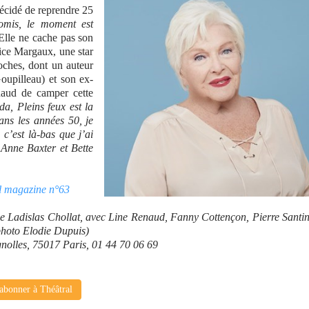
écidé de reprendre 25
omis, le moment est
. Elle ne cache pas son
lice Margaux, une star
oches, dont un auteur
oupilleau) et son ex-
naud de camper cette
a, Pleins feux est la
ans les années 50, je
c’est là-bas que j’ai
 Anne Baxter et Bette
al magazine n°63
ne Ladislas Chollat, avec Line Renaud, Fanny Cottençon, Pierre Santin
photo Elodie Dupuis)
gnolles, 75017 Paris, 01 44 70 06 69
abonner à Théâtral