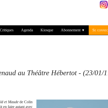
Critiques
Agenda
Kiosque
Abonnement
Se connec
▼
enaud au Théâtre Hébertot - (23/01/1
ld et Maude
de Colin
t en faire autant avec