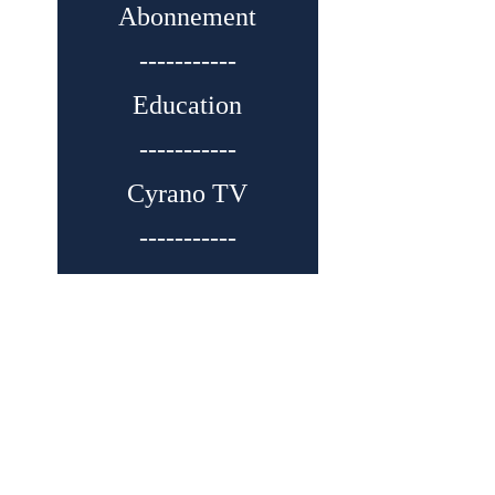
Abonnement
-----------
Education
-----------
Cyrano TV
-----------