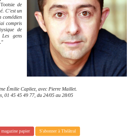
m
Tootsie
de
é. C’est un
un comédien
’ai compris
physique de
 Les gens
…"
ène Émilie Capliez, avec Pierre Maillet.
s, 01 45 45 49 77, du 24/05 au 28/05
e magazine papier
S'abonner à Théâtral