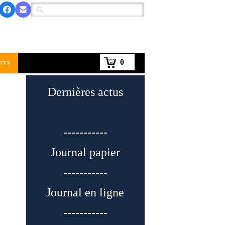
0
ter
Dernières actus
-----------
Journal papier
-----------
Journal en ligne
-----------