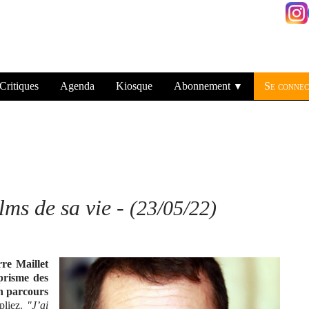
Critiques
Agenda
Kiosque
Abonnement
Se connec
▼
ilms de sa vie
-
(23/05/22)
rre Maillet
prisme des
on parcours
apliez.
"J’ai