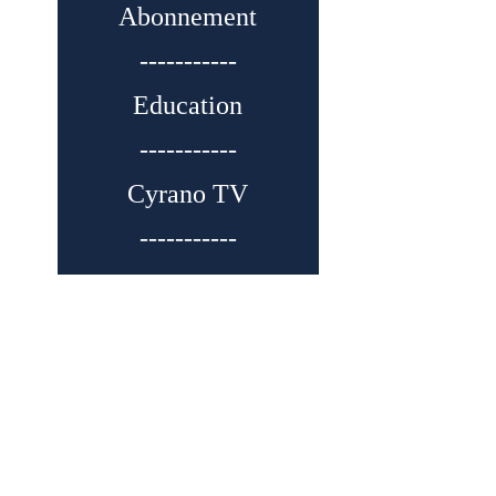
Abonnement
-----------
Education
-----------
Cyrano TV
-----------