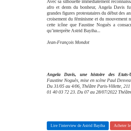
Avec sa silhouette immédiatement reconnaiss
afro et dents du bonheur, Angela Davis fu
grandes figures protestataires du début des a
croisement du féminisme et du mouvement no
cette icône que Faustine Noguès a consac
qu’interprète Astrid Bayiha...
Jean-François Mondot
Angela Davis, une histoire des Etats-
Faustine Noguès, mise en scène Paul Desveau
Du 31/05 au 4/06, Théâtre Paris-Villette, 21
01 40 03 72 23. Du 07 au 28/07/2022 Théâtre
Lire l'interview de Astrid Bayiha
Acheter l