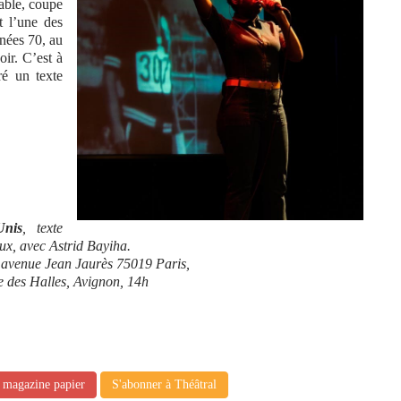
able, coupe
t l’une des
nnées 70, au
ir. C’est à
ré un texte
Unis
, texte
x, avec Astrid Bayiha.
1 avenue Jean Jaurès 75019 Paris,
 des Halles, Avignon, 14h
e magazine papier
S'abonner à Théâtral