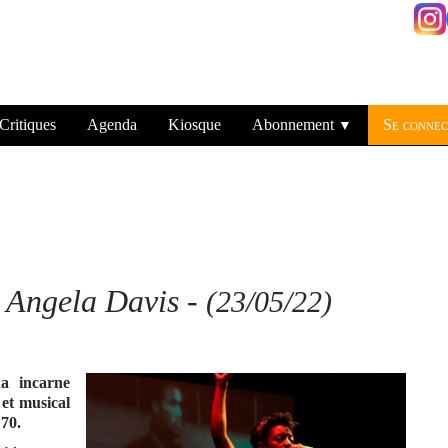
Critiques
Agenda
Kiosque
Abonnement
Se connec
▼
e Angela Davis
-
(23/05/22)
ha incarne
 et musical
 70.