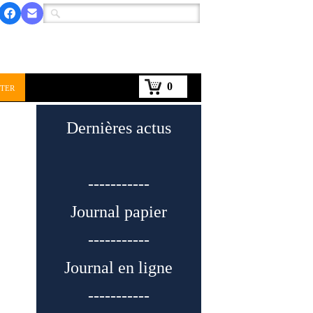
0
ter
Dernières actus
-----------
Journal papier
-----------
Journal en ligne
-----------