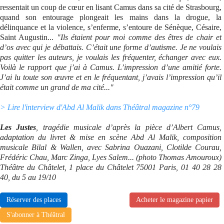
ressentait un coup de cœur en lisant Camus dans sa cité de Strasbourg,
quand son entourage plongeait les mains dans la drogue, la
délinquance et la violence, s’enferme, s’entoure de Sénèque, Césaire,
Saint Augustin...
"Ils étaient pour moi comme des êtres de chair et
d’os avec qui je débattais. C’était une forme d’autisme. Je ne voulais
pas quitter les auteurs, je voulais les fréquenter, échanger avec eux.
Voilà le rapport que j’ai à Camus. L’impression d’une amitié forte.
J’ai lu toute son œuvre et en le fréquentant, j’avais l’impression qu’il
était comme un grand de ma cité..."
> Lire l'interview d'Abd Al Malik dans Théâtral magazine n°79
Les Justes
, tragédie musicale d’après la pièce d’Albert Camus,
adaptation du livret & mise en scène Abd Al Malik, composition
musicale Bilal & Wallen, avec Sabrina Ouazani, Clotilde Courau,
Frédéric Chau, Marc Zinga, Lyes Salem... (photo Thomas Amouroux)
Théâtre du Châtelet, 1 place du Châtelet 75001 Paris, 01 40 28 28
40, du 5 au 19/10
Réserver des places
Acheter le magazine papier
S'abonner à Théâtral