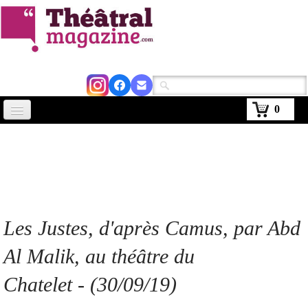
0
Accueil
Actus
Avignon 2026
Critiques
Les Justes, d'après Camus, par Abd
Agenda
Al Malik, au théâtre du
Kiosque
Chatelet - (30/09/19)
Abonnement
▼