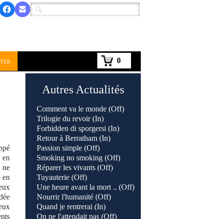
0
ter
Autres Actualités
Comment va le monde (Off)
Trilogie du revoir (In)
Forbidden di sporgersi (In)
Retour à Berratham (In)
appé
Passion simple (Off)
e en
Smoking no smoking (Off)
s ne
Réparer les vivants (Off)
e en
Tuyauterie (Off)
ceux
Une heure avant la mort .. (Off)
adée
Nourrir l'humanité (Off)
veux
Quand je rentrerai (In)
ents
On ne l'attendait pas (Off)