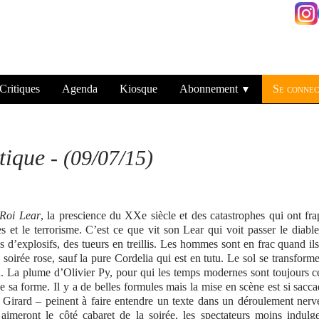
Critiques
Agenda
Kiosque
Abonnement
Se connec
▼
tique
-
(09/07/15)
Roi Lear
, la prescience du XXe siècle et des catastrophes qui ont fr
 et le terrorisme. C’est ce que vit son Lear qui voit passer le diabl
s d’explosifs, des tueurs en treillis. Les hommes sont en frac quand il
e soirée rose, sauf la pure Cordelia qui est en tutu. Le sol se transform
. La plume d’Olivier Py, pour qui les temps modernes sont toujours 
 sa forme. Il y a de belles formules mais la mise en scène est si sacc
 Girard – peinent à faire entendre un texte dans un déroulement ner
 aimeront le côté cabaret de la soirée, les spectateurs moins indulg