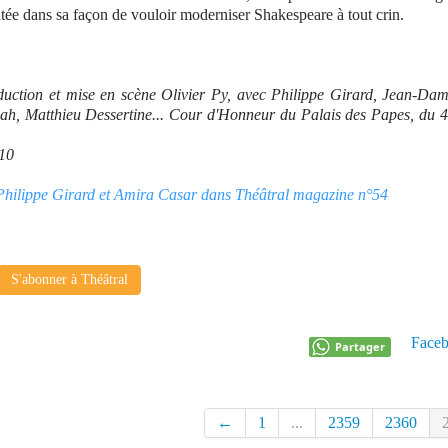
atée dans sa façon de vouloir moderniser Shakespeare à tout crin.
duction et mise en scène Olivier Py, avec Philippe Girard, Jean-Da
h, Matthieu Dessertine... Cour d'Honneur du Palais des Papes, du 4
/10
y, Philippe Girard et Amira Casar dans Théâtral magazine n°54
S'abonner à Théâtral
Face
Partager
←
1
...
2359
2360