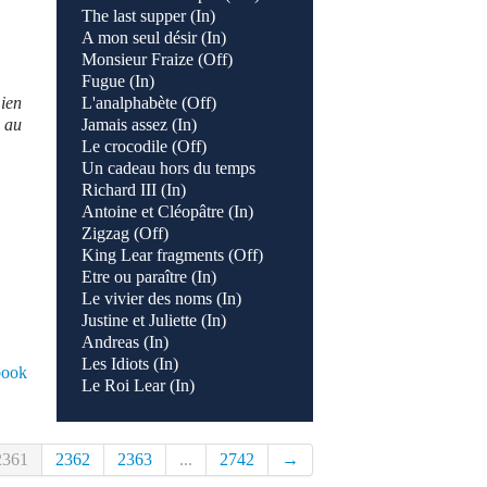
The last supper (In)
A mon seul désir (In)
Monsieur Fraize (Off)
Fugue (In)
mien
L'analphabète (Off)
 au
Jamais assez (In)
Le crocodile (Off)
Un cadeau hors du temps
Richard III (In)
Antoine et Cléopâtre (In)
Zigzag (Off)
King Lear fragments (Off)
Etre ou paraître (In)
Le vivier des noms (In)
Justine et Juliette (In)
Andreas (In)
Les Idiots (In)
book
Le Roi Lear (In)
2361
2362
2363
...
2742
→