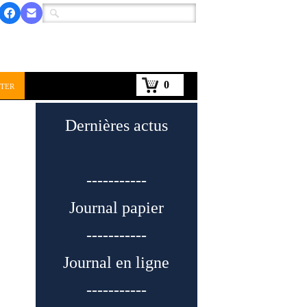
0
ter
Dernières actus
-----------
Journal papier
-----------
Journal en ligne
-----------