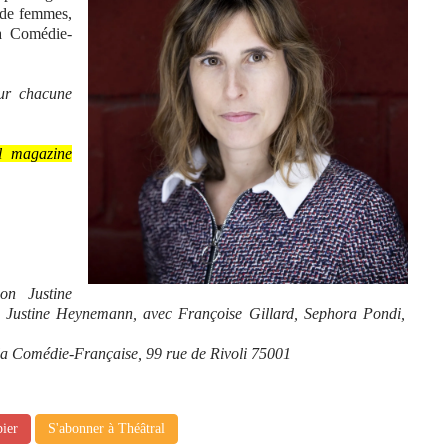
s de femmes,
la Comédie-
our chacune
l magazine
on Justine
 Justine Heynemann, avec Françoise Gillard, Sephora Pondi,
 la Comédie-Française, 99 rue de Rivoli 75001
pier
S'abonner à Théâtral