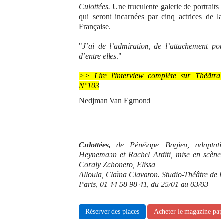
Culottées.
Une truculente galerie de portrait
qui seront incarnées par cinq actrices de 
Française.
"
J’ai de l’admiration, de l’attachement p
d’entre elles
."
>> Lire l'interview complète sur Théâtra
N°10
3
Nedjman Van Egmond
Culottées,
de Pénélope Bagieu, adaptati
Heynemann et Rachel Arditi, mise en scène
Coraly Zahonero, Elissa
Alloula, Claïna Clavaron. Studio-Théâtre de
Paris, 01 44 58 98 41, du 25/01 au 03/03
Réserver des places
Acheter le magazine pa