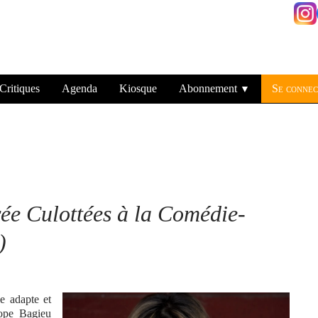
Critiques
Agenda
Kiosque
Abonnement
Se connec
▼
ée Culottées à la Comédie-
)
e adapte et
ope Bagieu