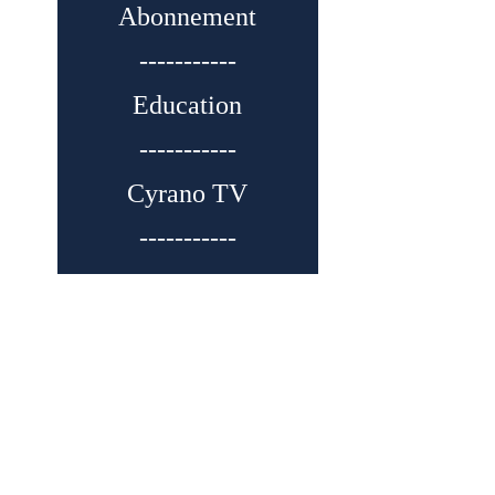
Abonnement
-----------
Education
-----------
Cyrano TV
-----------