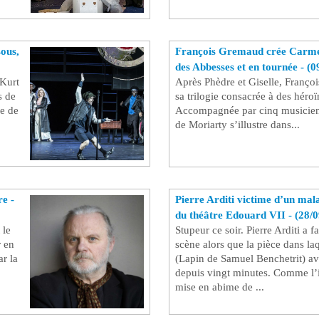
ous,
François Gremaud crée Carme
des Abbesses et en tournée - (0
 Kurt
Après Phèdre et Giselle, Franço
s de
sa trilogie consacrée à des héroï
e de
Accompagnée par cinq musiciens
de Moriarty s’illustre dans...
re -
Pierre Arditi victime d’un mala
du théâtre Edouard VII - (28/0
 le
Stupeur ce soir. Pierre Arditi a f
r en
scène alors que la pièce dans laq
ar la
(Lapin de Samuel Benchetrit) a
depuis vingt minutes. Comme l’i
mise en abime de ...