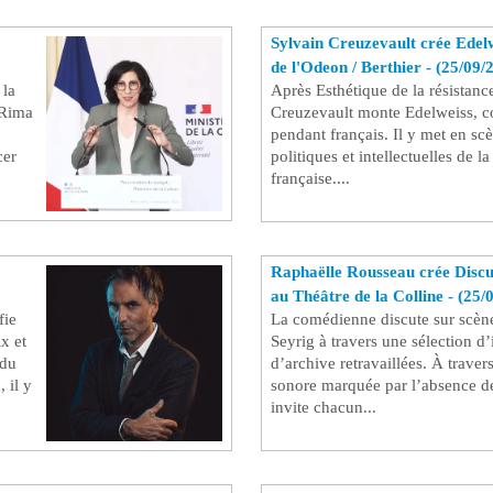
Sylvain Creuzevault crée Edelw
de l'Odeon / Berthier - (25/09/
 la
Après Esthétique de la résistanc
 Rima
Creuzevault monte Edelweiss, 
pendant français. Il y met en scè
cer
politiques et intellectuelles de l
française....
Raphaëlle Rousseau crée Discu
au Théâtre de la Colline - (25/
fie
La comédienne discute sur scèn
x et
Seyrig à travers une sélection d
 du
d’archive retravaillées. À trave
 il y
sonore marquée par l’absence de
invite chacun...