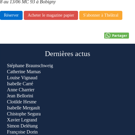
8 au 13/06 MC 93 à Bobigny
Réserver
Acheter le magazine papier
S'abonner à Théâtral
Partager
Dernières actus
Stéphane Braunschweig
Catherine Marnas
Louise Vignaud
Isabelle Carré
Anne Charrier
Jean Bellorini
Clotilde Hesme
Isabelle Mergault
Chistophe Segura
Xavier Legrand
Simon Delétang
Françoise Dorin