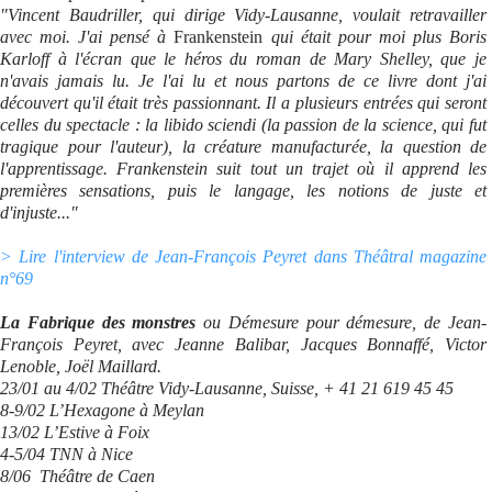
"Vincent Baudriller, qui dirige Vidy-Lausanne, voulait retravailler
avec moi. J'ai pensé à
Frankenstein
qui était pour moi plus Boris
Karloff à l'écran que le héros du roman de Mary Shelley, que je
n'avais jamais lu. Je l'ai lu et nous partons de ce livre dont j'ai
découvert qu'il était très passionnant. Il a plusieurs entrées qui seront
celles du spectacle : la libido sciendi (la passion de la science, qui fut
tragique pour l'auteur), la créature manufacturée, la question de
l'apprentissage. Frankenstein suit tout un trajet où il apprend les
premières sensations, puis le langage, les notions de juste et
d'injuste..."
> Lire l'interview de Jean-François Peyret dans Théâtral magazine
n°69
La Fabrique des monstres
ou Démesure pour démesure, de Jean-
François Peyret, avec Jeanne Balibar, Jacques Bonnaffé, Victor
Lenoble, Joël Maillard.
23/01 au 4/02 Théâtre Vidy-Lausanne, Suisse, + 41 21 619 45 45
8-9/02 L’Hexagone à Meylan
13/02 L’Estive à Foix
4-5/04 TNN à Nice
8/06 Théâtre de Caen