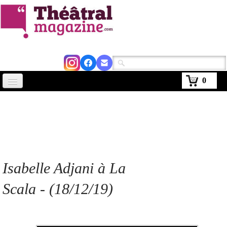
0
Accueil
Actus
Avignon 2026
Critiques
Isabelle Adjani à La
Agenda
Scala - (18/12/19)
Kiosque
Abonnement
▼