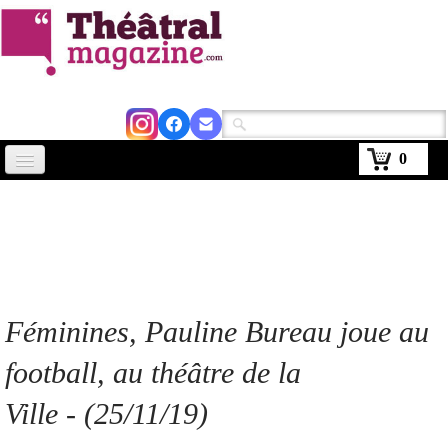
0
Accueil
Actus
Avignon 2026
Critiques
Féminines, Pauline Bureau joue au
Agenda
football, au théâtre de la
Kiosque
Ville - (25/11/19)
Abonnement
▼