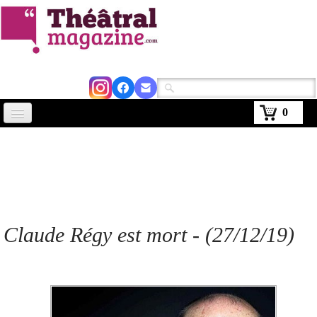
0
Accueil
Actus
Avignon 2026
Critiques
Claude Régy est mort - (27/12/19)
Agenda
Kiosque
Abonnement
▼