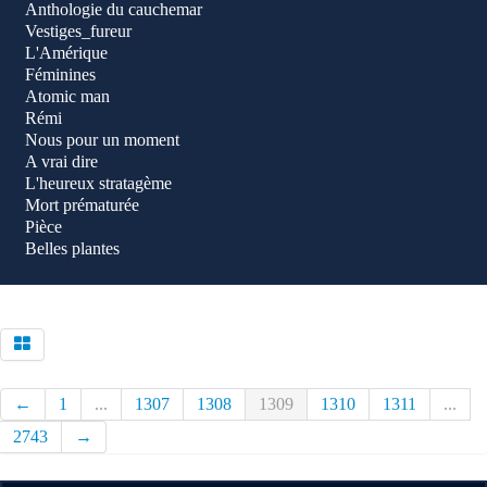
Anthologie du cauchemar
Vestiges_fureur
L'Amérique
Féminines
Atomic man
Rémi
Nous pour un moment
A vrai dire
L'heureux stratagème
Mort prématurée
Pièce
Belles plantes
←
1
...
1307
1308
1309
1310
1311
...
2743
→