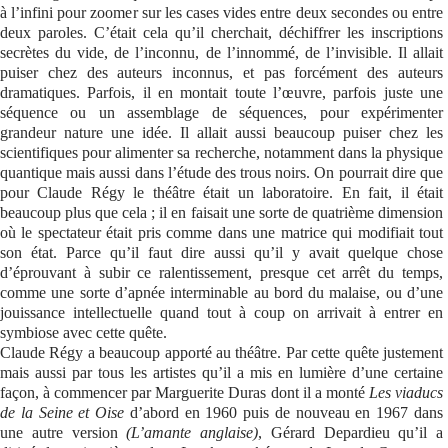
à l’infini pour zoomer sur les cases vides entre deux secondes ou entre
deux paroles. C’était cela qu’il cherchait, déchiffrer les inscriptions
secrètes du vide, de l’inconnu, de l’innommé, de l’invisible. Il allait
puiser chez des auteurs inconnus, et pas forcément des auteurs
dramatiques. Parfois, il en montait toute l’œuvre, parfois juste une
séquence ou un assemblage de séquences, pour expérimenter
grandeur nature une idée. Il allait aussi beaucoup puiser chez les
scientifiques pour alimenter sa recherche, notamment dans la physique
quantique mais aussi dans l’étude des trous noirs. On pourrait dire que
pour Claude Régy le théâtre était un laboratoire. En fait, il était
beaucoup plus que cela ; il en faisait une sorte de quatrième dimension
où le spectateur était pris comme dans une matrice qui modifiait tout
son état. Parce qu’il faut dire aussi qu’il y avait quelque chose
d’éprouvant à subir ce ralentissement, presque cet arrêt du temps,
comme une sorte d’apnée interminable au bord du malaise, ou d’une
jouissance intellectuelle quand tout à coup on arrivait à entrer en
symbiose avec cette quête.
Claude Régy a beaucoup apporté au théâtre. Par cette quête justement
mais aussi par tous les artistes qu’il a mis en lumière d’une certaine
façon, à commencer par Marguerite Duras dont il a monté
Les viaducs
de la Seine et Oise
d’abord en 1960 puis de nouveau en 1967 dans
une autre version
(L’amante anglaise)
, Gérard Depardieu qu’il a