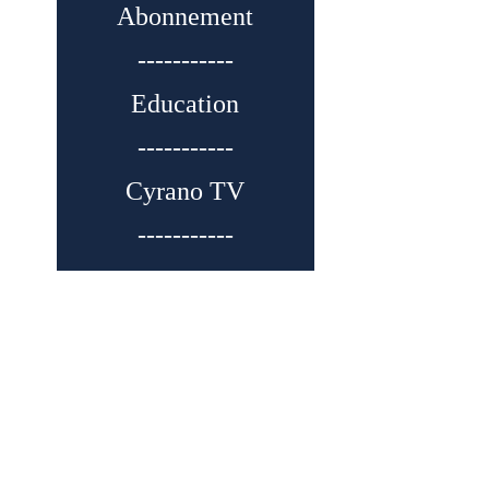
Abonnement
-----------
Education
-----------
Cyrano TV
-----------