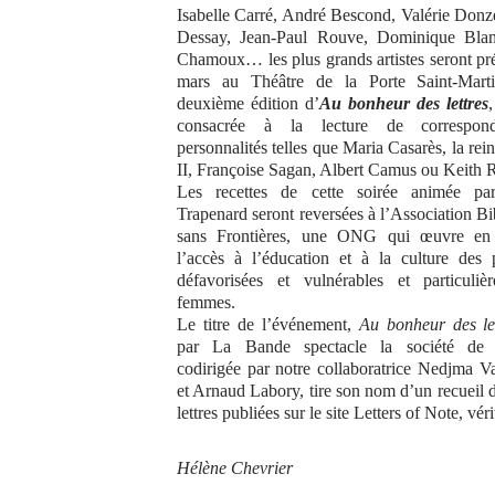
Isabelle Carré, André Bescond, Valérie Donzel
Dessay, Jean-Paul Rouve, Dominique Blan
Chamoux… les plus grands artistes seront pré
mars au Théâtre de la Porte Saint-Mart
deuxième édition d’
Au bonheur des lettres
consacrée à la lecture de correspon
personnalités telles que Maria Casarès, la rei
II, Françoise Sagan, Albert Camus ou Keith 
Les recettes de cette soirée animée pa
Trapenard seront reversées à l’Association Bi
sans Frontières, une ONG qui œuvre en
l’accès à l’éducation et à la culture des 
défavorisées et vulnérables et particuli
femmes.
Le titre de l’événement,
Au bonheur des let
par La Bande spectacle la société de 
codirigée par notre collaboratrice Nedjma
et Arnaud Labory, tire son nom d’un recueil d
lettres publiées sur le site Letters of Note, v
Hélène Chevrier