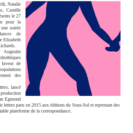
li, Natalie
c, Camille
sents le 27
in pour la
, une soirée
dances de
ne Elizabeth
Richards.
r Augustin
bliothèques
 faveur de
populations
èrement des
tres
, lancé
production
 Van Egmond
e lettres paru en 2015 aux éditions du Sous-Sol et reprenant des
éritable plateforme de la correspondance.