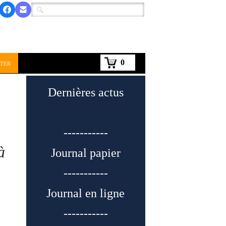
0
ter
Dernières actus
-----------
à
Journal papier
-----------
Journal en ligne
-----------