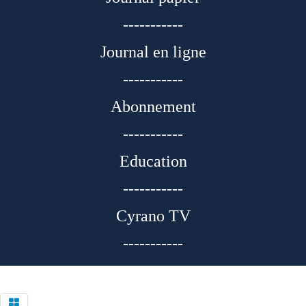
-----------
Journal en ligne
-----------
Abonnement
-----------
Education
-----------
Cyrano TV
-----------