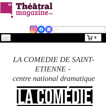
0
Accueil
Actus
LA COMEDIE DE SAINT-
Avignon 2026
ETIENNE -
Critiques
centre national dramatique
Agenda
Kiosque
Abonnement
▼