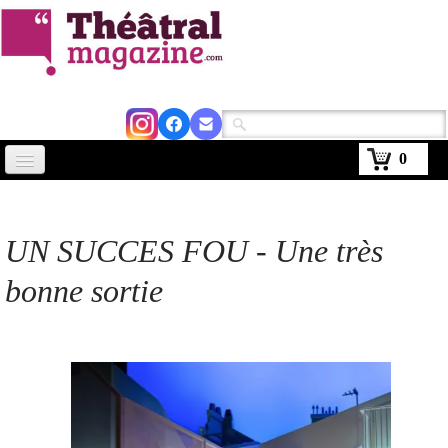
0
Accueil
Actus
UN SUCCES FOU - Une très
Avignon 2026
bonne sortie
Critiques
Agenda
Kiosque
Abonnement
▼