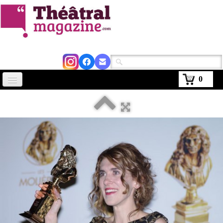
0
Accueil
Actus
Avignon 2026
Critiques
Agenda
Kiosque
Abonnement
▼