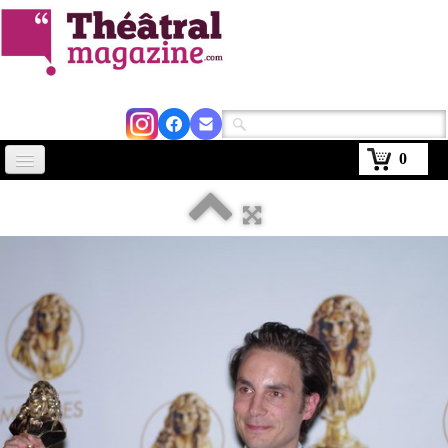
0
Accueil
Actus
Avignon 2026
Critiques
Agenda
Kiosque
Abonnement
▼