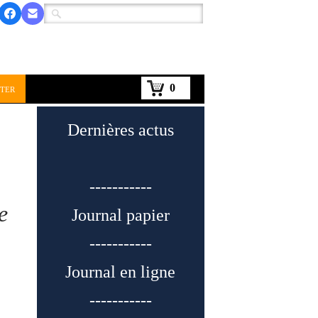
0
ter
Dernières actus
-----------
e
Journal papier
-----------
Journal en ligne
-----------