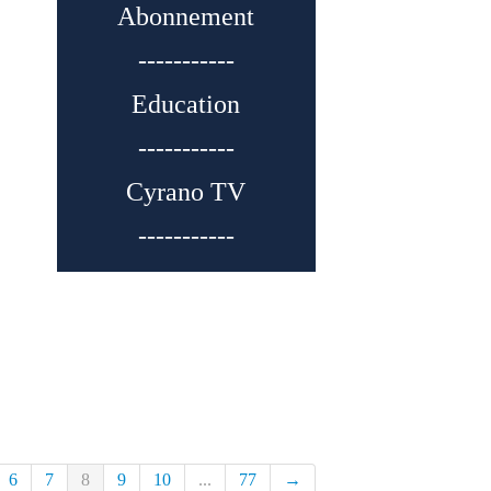
Abonnement
-----------
Education
-----------
Cyrano TV
-----------
6
7
8
9
10
...
77
→