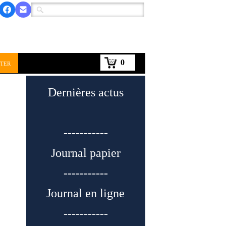
0
ter
Dernières actus
-----------
Journal papier
-----------
Journal en ligne
-----------