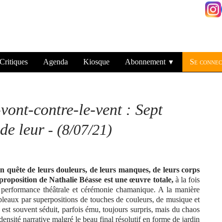
Critiques
Agenda
Kiosque
Abonnement
Se connec
▼
ont-contre-le-vent : Sept
 de leur
- (8/07/21)
en quête de leurs douleurs, de leurs manques, de leurs corps
a proposition de Nathalie Béasse est une œuvre totale,
à la fois
, performance théâtrale et cérémonie chamanique. A la manière
ableaux par superpositions de touches de couleurs, de musique et
n est souvent séduit, parfois ému, toujours surpris, mais du chaos
densité narrative malgré le beau final résolutif en forme de jardin