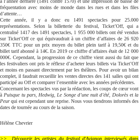
à l’année dernière (1491 contre 1570) et une impression de baisse de
fréquentation avec moins de monde dans les rues et dans les files
Se connecter
d’attente…
Cette année, il y a donc eu 1491 spectacles pour 25.000
représentations. Selon la billetterie du festival, Ticket’Off, qui a
centralisé 1417 des 1491 spectacles, 1 955 000 billets ont été vendus
sur Ticket’Off ce qui équivaudrait à un chiffre d’affaires de 26 920
350€ TTC pour un prix moyen du billet plein tarif à 19,50€ et du
billet tarif abonné à 14€. En 2019 ce chiffre d’affaires était de 12 000
000€. Cependant, la progression de ce chiffre vient aussi du fait que
les festivaliers ont pris le réflexe d’acheter leurs billets via Ticket’Off
et moins en passant directement par les théâtres. Pour avoir un bilan
complet, il faudrait recueillir les ventes directes des 141 salles qui ont
participé au Off et comparer l’ensemble avec les années précédentes.
Concernant les spectacles vus par la rédaction, les coups de cœur vont
à
Puisque tu pars, Hedwig, Le Songe d’une nuit d’été, Dolorès
et
la
Peur
qui est cependant une reprise. Nous vous tiendrons informés des
dates de tournée au cours de la saison.
Hélène Chevrier
>> Découvrir les artistes du festival d'Avignon interviewés dans