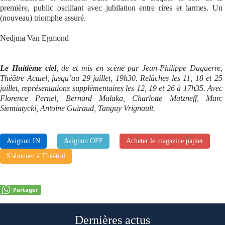
première, public oscillant avec jubilation entre rires et larmes. Un
(nouveau) triomphe assuré.
Nedjma Van Egmond
Le Huitième ciel
, de et mis en scène par Jean-Philippe Daguerre,
Théâtre Actuel, jusqu’au 29 juillet, 19h30. Relâches les 11, 18 et 25
juillet, représentations supplémentaires les 12, 19 et 26 à 17h35. Avec
Florence Pernel, Bernard Malaka, Charlotte Matzneff, Marc
Siemiatycki, Antoine Guiraud, Tanguy Vrignault.
Avignon IN
Avignon OFF
Acheter le magazine papier
S'abonner à Théâtral
Partager
Dernières actus