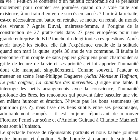
sa vie ? Peut-on se contenter d’un fauteuil confortable où se prélasser
mollement pour combler ses journées quand on a volé toute son
Se connecter
existence, à un train d’enfer, de succès en succès ? Partir à la retraite,
est-ce nécessairement battre en retraite, se mettre en retrait du monde
des vivants ? Agnès Duval, maîtresse-femme, à l’origine de la
construction de 27 gratte-ciels dans 27 pays européens pour une
grande entreprise de BTP touche du doigt toutes ces questions. Après
avoir tutoyé les étoiles, elle fait l’expérience cruelle de la solitude
quand son mari la quitte, après 36 ans de vie commune. Il faudra la
rencontre d’un couple de sans-papiers géorgiens pour chambouler sa
grille de lecture de la vie et ses priorités, et lui apporter l’humanité
dont elle manquait singulièrement. Comme souvent, l’auteur et
metteur en scène Jean-Philippe Daguerre
(Adieu Monsieur Haffman,
Le petit coiffeur, La chambre des merveilles…)
signe une fable. Il
interroge les petits arrangements avec la conscience, l’humanité
profonde des êtres, les rencontres qui peuvent faire basculer une vie,
en mêlant humour et émotion. N’évite pas les bons sentiments (et
pourquoi pas ?), mais tisse des liens subtils entre ses personnages,
admirablement campés : il est toujours réjouissant de retrouver
Florence Pernel sur scène et d’Antoine Guiraud à Charlotte Matzneff,
tous sont à l’unisson.
Le spectacle brosse de réjouissants portraits et nous balade joliment
entre humour et émotion. Salle bourrée à craquer le soir de la