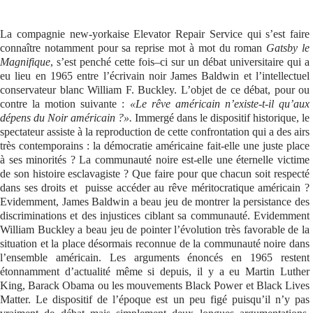
Se connecter
La compagnie new-yorkaise Elevator Repair Service qui s’est faire
connaître notamment pour sa reprise mot à mot du roman
Gatsby le
Magnifique
, s’est penché cette fois–ci sur un débat universitaire qui a
eu lieu en 1965 entre l’écrivain noir James Baldwin et l’intellectuel
conservateur blanc William F. Buckley. L’objet de ce débat, pour ou
contre la motion suivante :
«Le rêve américain n’existe-t-il qu’aux
dépens du Noir américain ?».
Immergé dans le dispositif historique, le
spectateur assiste à la reproduction de cette confrontation qui a des airs
très contemporains : la démocratie américaine fait-elle une juste place
à ses minorités ? La communauté noire est-elle une éternelle victime
de son histoire esclavagiste ? Que faire pour que chacun soit respecté
dans ses droits et puisse accéder au rêve méritocratique américain ?
Evidemment, James Baldwin a beau jeu de montrer la persistance des
discriminations et des injustices ciblant sa communauté. Evidemment
William Buckley a beau jeu de pointer l’évolution très favorable de la
situation et la place désormais reconnue de la communauté noire dans
l’ensemble américain. Les arguments énoncés en 1965 restent
étonnamment d’actualité même si depuis, il y a eu Martin Luther
King, Barack Obama ou les mouvements Black Power et Black Lives
Matter. Le dispositif de l’époque est un peu figé puisqu’il n’y pas