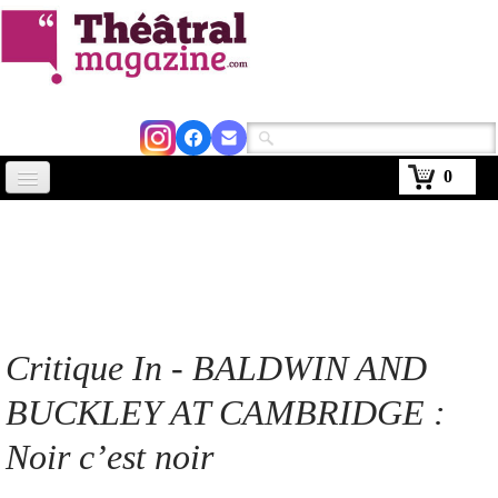
0
Accueil
Actus
Avignon 2026
Critiques
Critique In - BALDWIN AND
Agenda
BUCKLEY AT CAMBRIDGE :
Kiosque
Noir c’est noir
Abonnement
▼