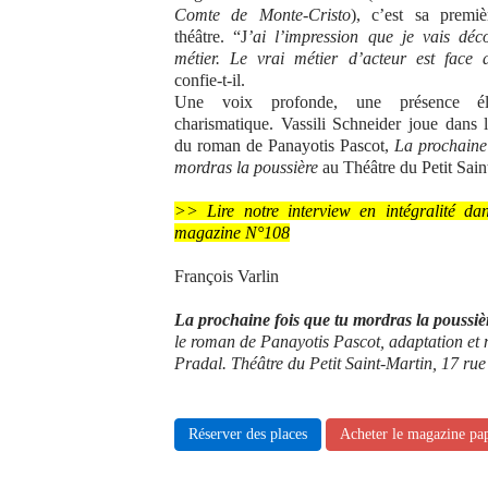
Comte de Monte-Cristo
), c’est sa premi
théâtre. “J
’ai l’impression que je vais dé
métier. Le vrai métier d’acteur est face 
confie-t-il.
Une voix profonde, une présence él
charismatique. Vassili Schneider joue dans l
du roman de Panayotis Pascot,
La prochaine 
mordras la poussière
au Théâtre du Petit Sain
>> Lire notre interview en intégralité da
magazine N°108
François Varlin
La prochaine fois que tu mordras la poussiè
le roman de Panayotis Pascot, adaptation et 
Pradal. Théâtre du Petit Saint-Martin, 17 ru
Réserver des places
Acheter le magazine pa