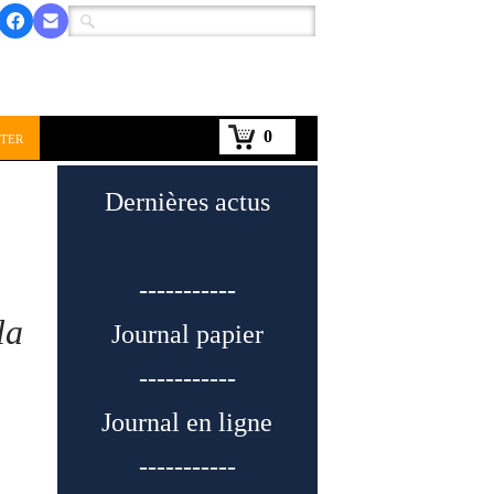
0
ter
Dernières actus
-----------
la
Journal papier
-----------
Journal en ligne
-----------