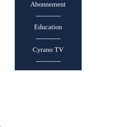
Abonnement
-----------
Education
-----------
Cyrano TV
-----------