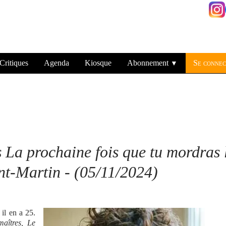
Critiques
Agenda
Kiosque
Abonnement
Se connec
▼
s La prochaine fois que tu mordras 
int-Martin
-
(05/11/2024)
il en a 25.
aîtres, Le