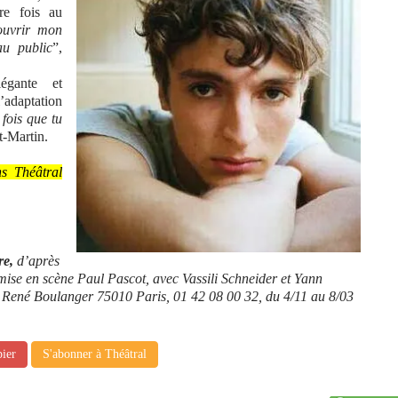
ère fois au
couvrir mon
au public
”,
égante et
’adaptation
fois que tu
t-Martin.
ns Théâtral
re,
d’après
mise en scène Paul Pascot, avec Vassili Schneider et Yann
e René Boulanger 75010 Paris, 01 42 08 00 32, du 4/11 au 8/03
pier
S'abonner à Théâtral