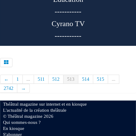
-----------
Cyrano TV
-----------
←
1
...
511
512
513
514
515
...
2742
→
Théâtral magazine sur internet et en kiosque
L'actualité de la création théâtrale
© Théâtral magazine 2026
Qui sommes-nous ?
En kiosque
S'abonner