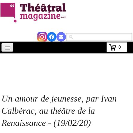
0
Accueil
Actus
Avignon 2026
Critiques
Un amour de jeunesse, par Ivan
Agenda
Calbérac, au théâtre de la
Kiosque
Renaissance - (19/02/20)
Abonnement
▼