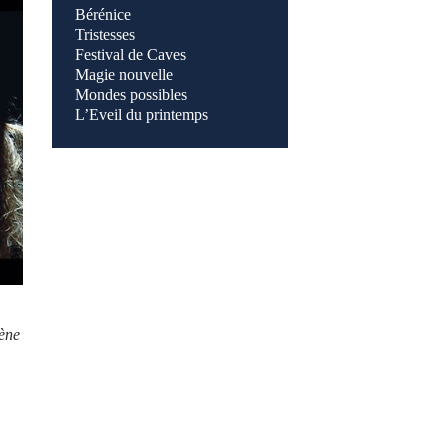
Bérénic
e
Tristesses
Festival de Caves
Magie nouvelle
Mondes possibles
L’Eveil du printemps
cène