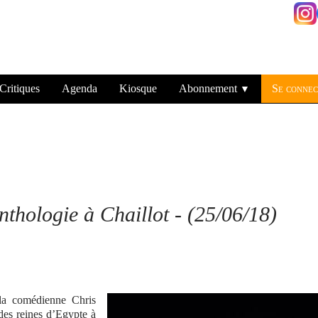
Critiques
Agenda
Kiosque
Abonnement
Se connec
▼
nthologie à Chaillot
- (25/06/18)
 la comédienne Chris
 des reines d’Egypte à