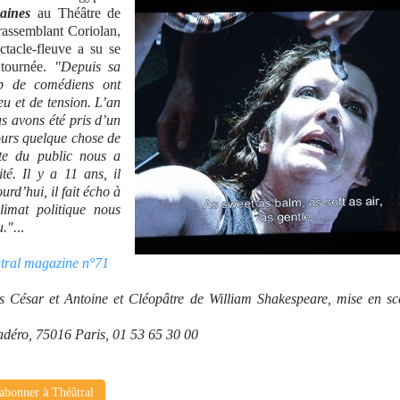
aines
au Théâtre de
rassemblant Coriolan,
ctacle-fleuve a su se
 tournée.
"Depuis sa
up de comédiens ont
eu et de tension. L’an
us avons été pris d’un
jours quelque chose de
ste du public nous a
té. Il y a 11 ans, il
urd’hui, il fait écho à
imat politique nous
u.".
..
éâtral magazine n°71
es César et Antoine et Cléopâtre de William Shakespeare, mise en s
cadéro, 75016 Paris, 01 53 65 30 00
abonner à Théâtral