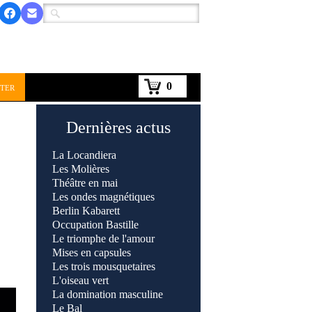
0
ter
Dernières actus
La Locandier
a
Les Molière
s
Théâtre en ma
i
Les ondes magnétiques
Berlin Kabarett
Occupation Bastille
Le triomphe de l'amour
Mises en capsules
Les trois mousquetaires
L'oiseau vert
La domination masculine
Le Bal