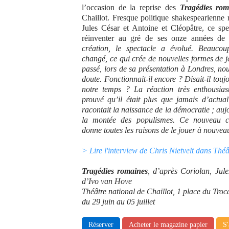
l’occasion de la reprise des
Tragédies rom
Chaillot. Fresque politique shakespearienne 
Jules César et Antoine et Cléopâtre, ce spe
réinventer au gré de ses onze années de
création, le spectacle a évolué. Beauco
changé, ce qui crée de nouvelles formes de j
passé, lors de sa présentation à Londres, no
doute. Fonctionnait-il encore ? Disait-il tou
notre temps ? La réaction très enthousia
prouvé qu’il était plus que jamais d’actuali
racontait la naissance de la démocratie ; aujo
la montée des populismes. Ce nouveau cl
donne toutes les raisons de le jouer à nouvea
> Lire l'interview de Chris Nietvelt dans Th
Tragédies romaines
, d’après Coriolan, Jul
d’Ivo van Hove
Théâtre national de Chaillot, 1 place du Tro
du 29 juin au 05 juillet
Réserver
Acheter le magazine papier
S'