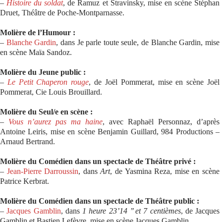
–
Histoire du soldat
, de Ramuz et Stravinsky, mise en scène Stéphan
Druet, Théâtre de Poche-Montparnasse.
Molière de l’Humour :
–
Blanche Gardin
, dans Je parle toute seule, de Blanche Gardin, mise
en scène Maïa Sandoz.
Molière du Jeune public :
–
Le Petit Chaperon rouge
, de Joël Pommerat, mise en scène Joël
Pommerat, Cie Louis Brouillard.
Molière du Seul/e en scène :
–
Vous n’aurez pas ma haine
, avec Raphaël Personnaz, d’après
Antoine Leiris, mise en scène Benjamin Guillard, 984 Productions –
Arnaud Bertrand.
Molière du Comédien dans un spectacle de Théâtre privé :
–
Jean-Pierre Darroussin
, dans
Art
, de Yasmina Reza, mise en scène
Patrice Kerbrat.
Molière du Comédien dans un spectacle de Théâtre public :
–
Jacques Gamblin
, dans
1 heure 23’14 ’’ et 7 centièmes
, de Jacques
Gamblin et Bastien Lefèvre, mise en scène Jacques Gamblin.