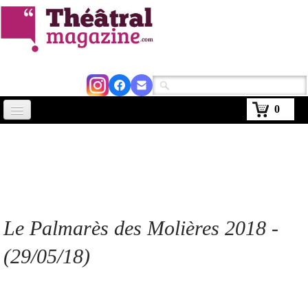
0
Accueil
Actus
Avignon 2026
Critiques
Le Palmarès des Molières 2018 -
Agenda
(29/05/18)
Kiosque
Abonnement
▼