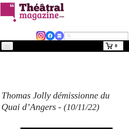
0
Accueil
Actus
Avignon 2026
Critiques
Thomas Jolly démissionne du
Agenda
Quai d’Angers
-
(10/11/22)
Kiosque
Abonnement
▼