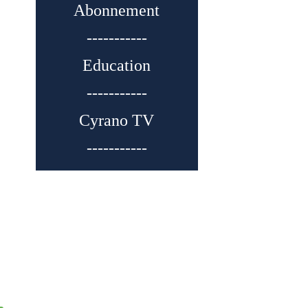
Abonnement
-----------
Education
-----------
Cyrano TV
-----------