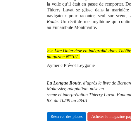
la voile qu’il était en passe de remporter. D
Thierry Lavat
se glisse dans la marinièr
navigateur pour
raconter, seul sur
scène,
Route.
Un récit de mer mythique
qui contin
au Funambule Montmartre.
>> Lire l'interview en intégralité dans Théâtr
magazine N°10
7
Aymeric Prévot-Leygonie
La Longue Route,
d’après le livre de Bernar
Moitessier, adaptation, mise en
scène et interprétation Thierry Lavat. Funa
83, du 10/09 au 28/01
Réserver des places
Acheter le magazine pa