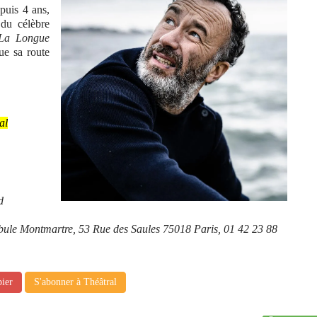
epuis 4 ans,
e
du célèbre
La Longue
ue sa route
al
d
mbule Montmartre, 53 Rue des Saules 75018 Paris, 01 42 23 88
pier
S'abonner à Théâtral