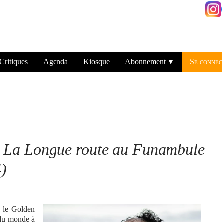
Critiques
Agenda
Kiosque
Abonnement
Se connec
▼
d La Longue route au Funambule
)
t
le Golden
 du monde à