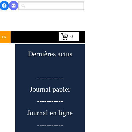
0
ter
Dernières actus
-----------
Journal papier
-----------
Journal en ligne
-----------