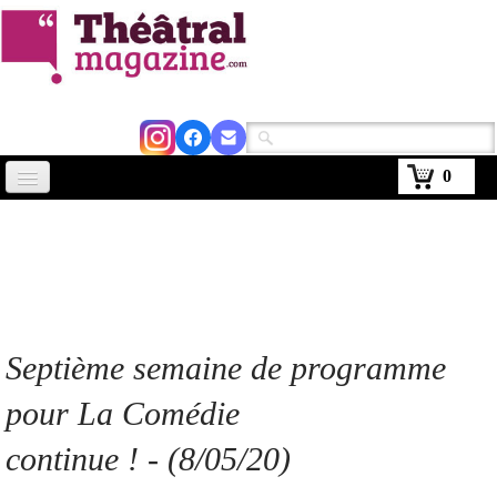
0
Accueil
Actus
Avignon 2026
Critiques
Septième semaine de programme
Agenda
pour La Comédie
Kiosque
continue ! - (8/05/20)
Abonnement
▼