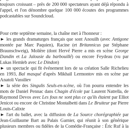
toujours croissant – près de 200 000 spectateurs ayant déjà répondu à
l'appel, et l'on dénombre quelque 100 000 écoutes des programmes
podcastables sur Soundcloud.
Pour cette septième semaine, la chaîne met à l'honneur :
► les grands dramaturges français que sont Anouilh (avec
Antigone
montée par Marc Paquien), Racine (et
Britannicus
par Stéphane
Braunschweig), Molière (dont Hervé Pierre a mis en scène
George
Dandin
et
La Jalousie du barbouillé
) ou encore Feydeau (vu par
Lukas Hemleb avec
Le Dindon
)
► un spectacle qui fit événement lors de sa création Salle Richelieu
en 1993,
Bal masqué
d'après Mikhaïl Lermontov mis en scène par
Anatoli Vassiliev
► la série des
Singulis Seuls-en-scène
, où l'on pourra entendre les
mots de Daniel Pennac dans
Chagin d'école
par Laurent Natrella, de
Raymond Devos avec
Les fous ne sont plus ce qu'ils étaient
par Elliot
Jenicot ou encore de Christine Montalbetti dans
Le Bruiteur
par Pierre
Louis-Calixte
► l'art du ballet, avec la diffusion de
La Source chorégraphiée
par
Jean-Guillaume Bart au Palais Garnier, qui réunit à son générique
plusieurs membres ou fidèles de la Comédie-Française : Éric Ruf à la