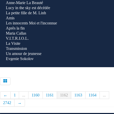
Anne-Marie La Beauté
Lucy in the sky est décédée
La petite fille de M. Linh
Amis
Les innocents Moi et l'inconnue
Après la fin
Maria Callas
V.I.T.R.I.O.L.
La Visite
Transmission
Un amour de jeunesse
Evgenie Sokolov
←
1
...
1160
1161
1162
1163
1164
...
2742
→