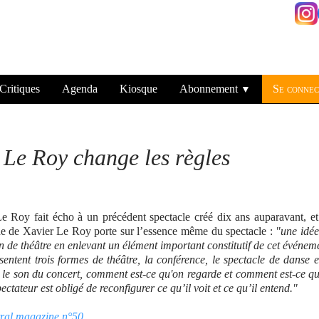
Critiques
Agenda
Kiosque
Abonnement
Se connec
▼
 Le Roy change les règles
e Roy fait écho à un précédent spectacle créé dix ans auparavant, et
he de Xavier Le Roy porte sur l’essence même du spectacle :
"une idé
on de théâtre en enlevant un élément important constitutif de cet événem
résentent trois formes de théâtre, la conférence, le spectacle de danse e
et le son du concert, comment est-ce qu'on regarde et comment est-ce q
pectateur est obligé de reconfigurer ce qu’il voit et ce qu’il entend."
tral magazine n°50