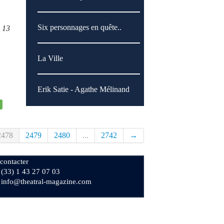
Six personnages en quête..
3 13
La Ville
Erik Satie - Agathe Mélinand
2478
2479
2480
...
2742
→
contacter
+ (33) 1 43 27 07 03
: info@theatral-magazine.com