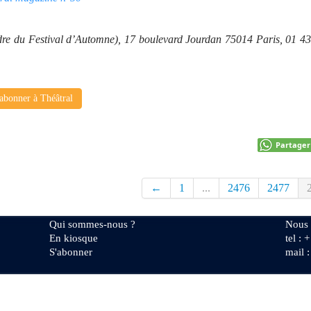
cadre du Festival d’Automne), 17 boulevard Jourdan 75014 Paris, 01 4
abonner à Théâtral
Partager
←
1
...
2476
2477
Qui sommes-nous ?
Nous 
En kiosque
tel : 
S'abonner
mail 