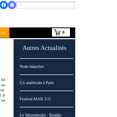
0
ter
Autres Actualités
Nuits blanches
 lui
Un américain à Paris
e au
ent.
t le
Festival MAR.T.O
u'on
Le Misanthrope - Bastille