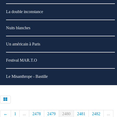
La double inconstance
Nuits blanches
Un américain à Paris
Festival MAR.T.O
Le Misanthrope - Bastille
←
1
...
2478
2479
2480
2481
2482
...