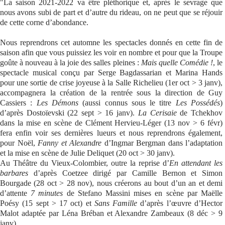
"La saison 2021-2022 va être pléthorique et, après le sevrage que
nous avons subi de part et d’autre du rideau, on ne peut que se réjouir
de cette corne d’abondance.
Nous reprendrons cet automne les spectacles donnés en cette fin de
saison afin que vous puissiez les voir en nombre et pour que la Troupe
goûte à nouveau à la joie des salles pleines :
Mais quelle Comédie !
, le
spectacle musical conçu par Serge Bagdassarian et Marina Hands
pour une sortie de crise joyeuse à la Salle Richelieu (1er oct > 3 janv),
accompagnera la création de la rentrée sous la direction de Guy
Cassiers :
Les Démons
(aussi connus sous le titre
Les Possédés
)
d’après Dostoïevski (22 sept > 16 janv).
La Cerisaie
de Tchekhov
dans la mise en scène de Clément Hervieu-Léger (13 nov > 6 févr)
fera enfin voir ses dernières lueurs et nous reprendrons également,
pour Noël,
Fanny et Alexandre
d’Ingmar Bergman dans l’adaptation
et la mise en scène de Julie Deliquet (20 oct > 30 janv).
Au Théâtre du Vieux-Colombier, outre la reprise d’
En attendant les
barbares
d’après Coetzee dirigé par Camille Bernon et Simon
Bourgade (28 oct > 28 nov), nous créerons au bout d’un an et demi
d’attente
7 minutes
de Stefano Massini mises en scène par Maëlle
Poésy (15 sept > 17 oct) et
Sans Famille
d’après l’œuvre d’Hector
Malot adaptée par Léna Bréban et Alexandre Zambeaux (8 déc > 9
janv).