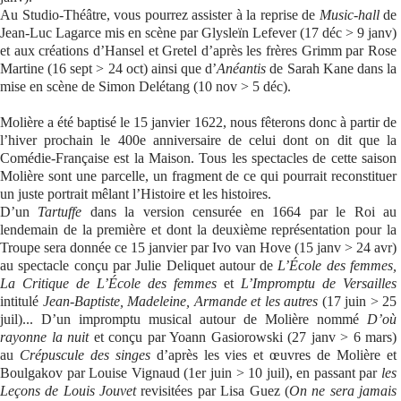
Au Studio-Théâtre, vous pourrez assister à la reprise de
Music-hall
de
Jean-Luc Lagarce mis en scène par Glysleïn Lefever (17 déc > 9 janv)
et aux créations d’Hansel et Gretel d’après les frères Grimm par Rose
Martine (16 sept > 24 oct) ainsi que d’
Anéantis
de Sarah Kane dans la
mise en scène de Simon Delétang (10 nov > 5 déc).
Molière a été baptisé le 15 janvier 1622, nous fêterons donc à partir de
l’hiver prochain le 400e anniversaire de celui dont on dit que la
Comédie-Française est la Maison. Tous les spectacles de cette saison
Molière sont une parcelle, un fragment de ce qui pourrait reconstituer
un juste portrait mêlant l’Histoire et les histoires.
D’un
Tartuffe
dans la version censurée en 1664 par le Roi au
lendemain de la première et dont la deuxième représentation pour la
Troupe sera donnée ce 15 janvier par Ivo van Hove (15 janv > 24 avr)
au spectacle conçu par Julie Deliquet autour de
L’École des femmes,
La Critique de L’École des femmes
et
L’Impromptu de Versailles
intitulé
Jean-Baptiste, Madeleine, Armande et les autres
(17 juin > 25
juil)... D’un impromptu musical autour de Molière nommé
D’où
rayonne la nuit
et conçu par Yoann Gasiorowski (27 janv > 6 mars)
au
Crépuscule des singes
d’après les vies et œuvres de Molière et
Boulgakov par Louise Vignaud (1er juin > 10 juil), en passant par
les
Leçons de Louis Jouvet
revisitées par Lisa Guez (
On ne sera jamais