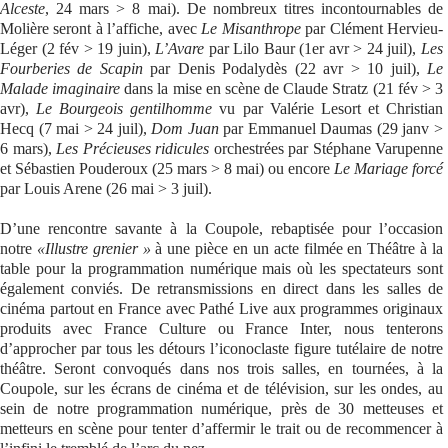
Alceste
, 24 mars > 8 mai). De nombreux titres incontournables de
Molière seront à l’affiche, avec
Le Misanthrope
par Clément Hervieu-
Léger (2 fév > 19 juin),
L’Avare
par Lilo Baur (1er avr > 24 juil),
Les
Fourberies de Scapin
par Denis Podalydès (22 avr > 10 juil),
Le
Malade imaginaire
dans la mise en scène de Claude Stratz (21 fév > 3
avr),
Le Bourgeois gentilhomme
vu par Valérie Lesort et Christian
Hecq (7 mai > 24 juil),
Dom Juan
par Emmanuel Daumas (29 janv >
6 mars),
Les Précieuses ridicules
orchestrées par Stéphane Varupenne
et Sébastien Pouderoux (25 mars > 8 mai) ou encore
Le Mariage forcé
par Louis Arene (26 mai > 3 juil).
D’une rencontre savante à la Coupole, rebaptisée pour l’occasion
notre
«Illustre grenier »
à une pièce en un acte filmée en Théâtre à la
table pour la programmation numérique mais où les spectateurs sont
également conviés. De retransmissions en direct dans les salles de
cinéma partout en France avec Pathé Live aux programmes originaux
produits avec France Culture ou France Inter, nous tenterons
d’approcher par tous les détours l’iconoclaste figure tutélaire de notre
théâtre. Seront convoqués dans nos trois salles, en tournées, à la
Coupole, sur les écrans de cinéma et de télévision, sur les ondes, au
sein de notre programmation numérique, près de 30 metteuses et
metteurs en scène pour tenter d’affermir le trait ou de recommencer à